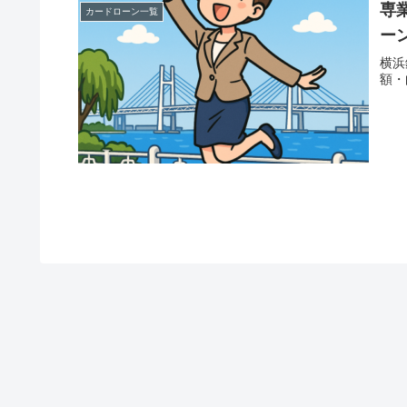
専
カードローン一覧
ー
横浜
額・