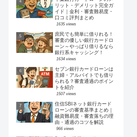
リット・デメリット完全ガ
イド｜金利・審査難易度・
口コミ評判まとめ
1635 views
庶民でも簡単に借りれる！
審査の優しい銀行カードロ
ーン～やっぱり借りるなら
銀行系キャッシング！
1634 views
セブン銀行カードローンは
主婦・アルバイトでも借り
られる？審査通過のポイン
トを紹介
1507 views
住信SBIネット銀行カード
ローンの審査基準まとめ｜
融資難易度・審査落ちの理
由・通過のコツを解説
966 views