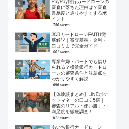
PayPay銀行カードローンの
審査に落ちた理由は？審査
難易度と通りやすくするポ
イント
786 views
JCBカードローンFAITH徹
底解説｜審査基準・金利・
口コミまで完全ガイド
661 views
専業主婦・パートでも借り
られる？横浜銀行カードロ
ーンの審査条件と注意点を
わかりやすく解説
656 views
【体験談まとめ】LINEポケ
ットマネーの口コミ5選｜
審査のリアル・使い勝手・
満足度を徹底調査！
617 views
あいち銀行カードローン