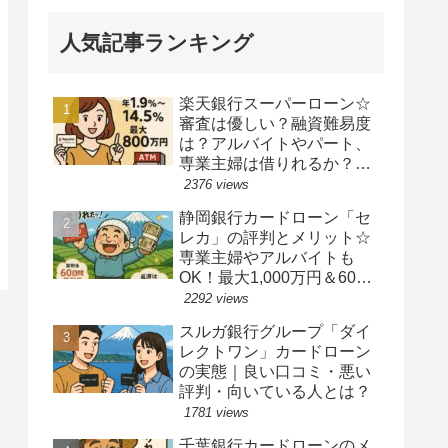
人気記事ランキング
楽天銀行スーパーローン☆
審査は優しい？融資難易度
は？アルバイトやパート、
専業主婦は借りれるか？他
社キャッシングの借り入れ
2376 views
ある人でも借り換えやおま
静岡銀行カードローン「セ
とめ融資は可能か？
レカ」の評判とメリット☆
専業主婦やアルバイトも
OK！最大1,000万円＆60日
間無利息の魅力
2292 views
スルガ銀行グループ「ダイ
レクトワン」カードローン
の実態｜良い口コミ・悪い
評判・向いている人とは？
1781 views
千葉銀行カードローンのメ