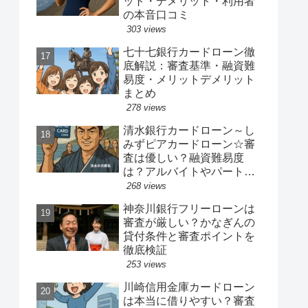
ット・デメリット・利用者
の本音口コミ
303 views
七十七銀行カードローン徹
底解説：審査基準・融資難
易度・メリットデメリット
まとめ
278 views
清水銀行カードローン～し
みずピアカードローン☆審
査は優しい？融資難易度
は？アルバイトやパート、
専業主婦は借りれるか？他
268 views
社キャッシングの借り入れ
神奈川銀行フリーローンは
ある人でも借り換えやおま
審査が厳しい？かなぎんの
とめ融資は可能か？
貸付条件と審査ポイントを
徹底検証
253 views
川崎信用金庫カードローン
は本当に借りやすい？審査