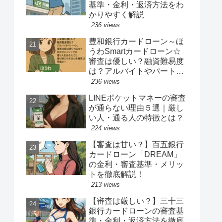
基準・金利・返済方法をわ
かりやすく解説
236 views
豊和銀行カードローン～ほ
うわSmartカードローン☆
審査は優しい？融資難易度
は？アルバイトやパート、
専業主婦は借りれるか？他
236 views
社キャッシングの借り入れ
LINEポケットマネーの審査
ある人でも借り換えやおま
が通らない理由５選｜厳し
とめ融資は可能か？
い人・通る人の特徴とは？
224 views
【審査は甘い？】百五銀行
カードローン「DREAM」
の金利・審査基準・メリッ
トを徹底解説！
213 views
【審査は厳しい？】三十三
銀行カードローンの審査基
準・金利・返済方法を徹底