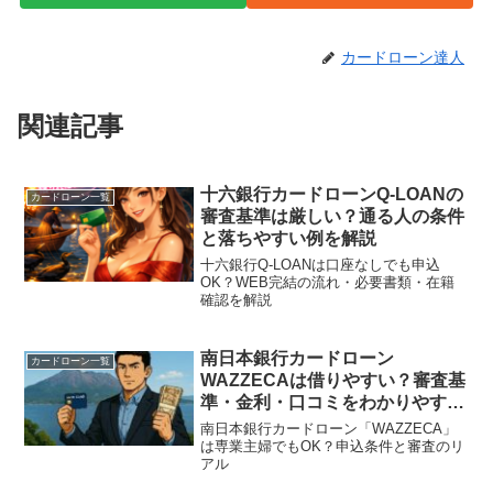
カードローン達人
関連記事
十六銀行カードローンQ-LOANの
カードローン一覧
審査基準は厳しい？通る人の条件
と落ちやすい例を解説
十六銀行Q-LOANは口座なしでも申込
OK？WEB完結の流れ・必要書類・在籍
確認を解説
南日本銀行カードローン
カードローン一覧
WAZZECAは借りやすい？審査基
準・金利・口コミをわかりやすく
紹介
南日本銀行カードローン「WAZZECA」
は専業主婦でもOK？申込条件と審査のリ
アル