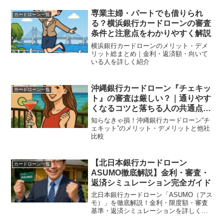
専業主婦・パートでも借りられ
カードローン一覧
る？横浜銀行カードローンの審査
条件と注意点をわかりやすく解説
横浜銀行カードローンのメリット・デメ
リット総まとめ｜金利・返済額・向いて
いる人を詳しく紹介
沖縄銀行カードローン『チェキッ
カードローン一覧
ト』の審査は厳しい？｜通りやす
くなるコツと落ちる人の共通点を
徹底解説
知らなきゃ損！沖縄銀行カードローン“チ
ェキット”のメリット・デメリットと他社
比較
【北日本銀行カードローン
カードローン一覧
ASUMO徹底解説】金利・審査・
返済シミュレーション完全ガイド
北日本銀行カードローン「ASUMO（アス
モ）」を徹底解説！金利・限度額・審査
基準・返済シミュレーションを詳しく紹
介。借入前に知るべきメリットと注意点