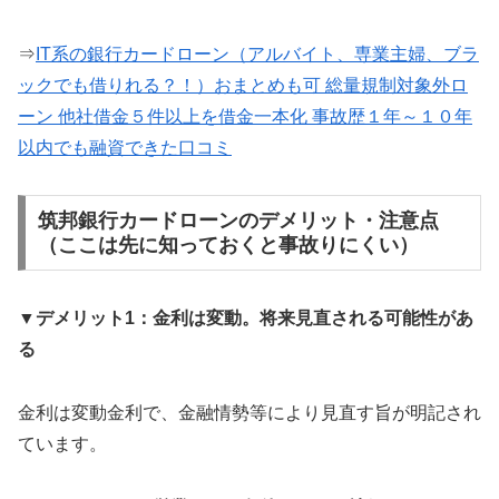
⇒
IT系の銀行カードローン（アルバイト、専業主婦、ブラ
ックでも借りれる？！）おまとめも可 総量規制対象外ロ
ーン 他社借金５件以上を借金一本化 事故歴１年～１０年
以内でも融資できた口コミ
筑邦銀行カードローンのデメリット・注意点
（ここは先に知っておくと事故りにくい）
▼デメリット1：金利は変動。将来見直される可能性があ
る
金利は変動金利で、金融情勢等により見直す旨が明記され
ています。