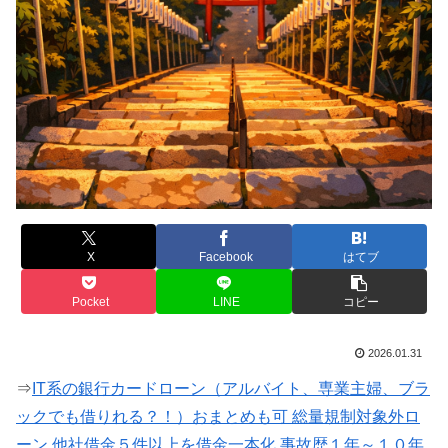
X
Facebook
はてブ
Pocket
LINE
コピー
2026.01.31
⇒
IT系の銀行カードローン（アルバイト、専業主婦、ブラ
ックでも借りれる？！）おまとめも可 総量規制対象外ロ
ーン 他社借金５件以上を借金一本化 事故歴１年～１０年