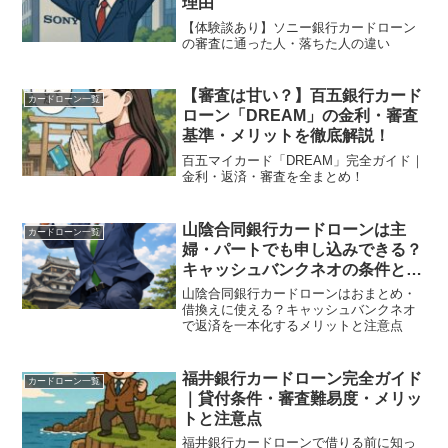
理由
【体験談あり】ソニー銀行カードローン
の審査に通った人・落ちた人の違い
【審査は甘い？】百五銀行カード
カードローン一覧
ローン「DREAM」の金利・審査
基準・メリットを徹底解説！
百五マイカード「DREAM」完全ガイド｜
金利・返済・審査を全まとめ！
山陰合同銀行カードローンは主
カードローン一覧
婦・パートでも申し込みできる？
キャッシュバンクネオの条件と審
査の見られ方
山陰合同銀行カードローンはおまとめ・
借換えに使える？キャッシュバンクネオ
で返済を一本化するメリットと注意点
福井銀行カードローン完全ガイド
カードローン一覧
｜貸付条件・審査難易度・メリッ
トと注意点
福井銀行カードローンで借りる前に知っ