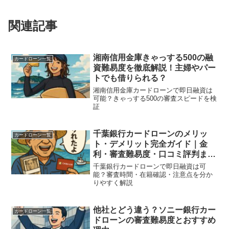
関連記事
湘南信用金庫きゃっする500の融
カードローン一覧
資難易度を徹底解説！主婦やパー
トでも借りられる？
湘南信用金庫カードローンで即日融資は
可能？きゃっする500の審査スピードを検
証
千葉銀行カードローンのメリッ
カードローン一覧
ト・デメリット完全ガイド｜金
利・審査難易度・口コミ評判まと
め
千葉銀行カードローンで即日融資は可
能？審査時間・在籍確認・注意点を分か
りやすく解説
他社とどう違う？ソニー銀行カー
カードローン一覧
ドローンの審査難易度とおすすめ