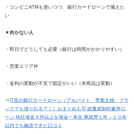
・コンビニATMも使いつつ、銀行カードローンで備えた
い
▼向かない人
・即日でどうしても必要（銀行は時間がかかりやすい）
・営業エリア外
・金利の変動が不安で固定がいい（本商品は変動）
⇒
IT系の銀行カードローン（アルバイト、専業主婦、ブラ
ックでも借りれる？！）おまとめも可 総量規制対象外ロ
ーン 他社借金５件以上を借金一本化 事故歴１年～１０年
以内でも融資できた口コミ