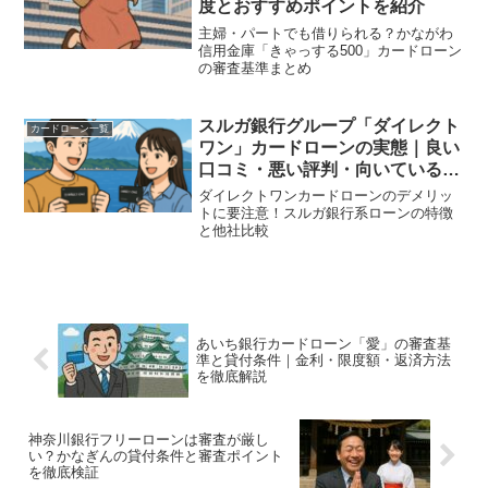
度とおすすめポイントを紹介
主婦・パートでも借りられる？かながわ
信用金庫「きゃっする500」カードローン
の審査基準まとめ
スルガ銀行グループ「ダイレクト
カードローン一覧
ワン」カードローンの実態｜良い
口コミ・悪い評判・向いている人
とは？
ダイレクトワンカードローンのデメリッ
トに要注意！スルガ銀行系ローンの特徴
と他社比較
あいち銀行カードローン「愛」の審査基
準と貸付条件｜金利・限度額・返済方法
を徹底解説
神奈川銀行フリーローンは審査が厳し
い？かなぎんの貸付条件と審査ポイント
を徹底検証