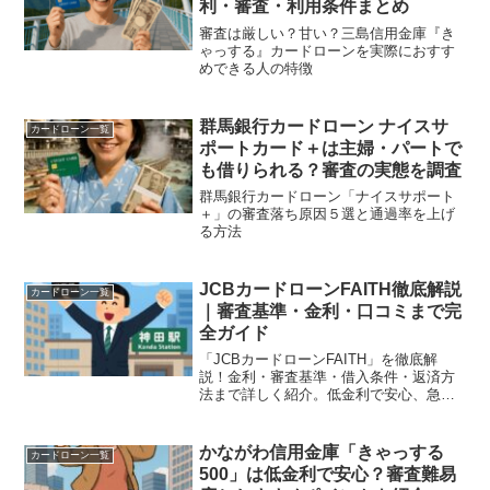
利・審査・利用条件まとめ
審査は厳しい？甘い？三島信用金庫『き
ゃっする』カードローンを実際におすす
めできる人の特徴
群馬銀行カードローン ナイスサ
カードローン一覧
ポートカード＋は主婦・パートで
も借りられる？審査の実態を調査
群馬銀行カードローン「ナイスサポート
＋」の審査落ち原因５選と通過率を上げ
る方法
JCBカードローンFAITH徹底解説
カードローン一覧
｜審査基準・金利・口コミまで完
全ガイド
「JCBカードローンFAITH」を徹底解
説！金利・審査基準・借入条件・返済方
法まで詳しく紹介。低金利で安心、急ぎ
の資金調達にも対応できる最新情報をま
とめました。
かながわ信用金庫「きゃっする
カードローン一覧
500」は低金利で安心？審査難易