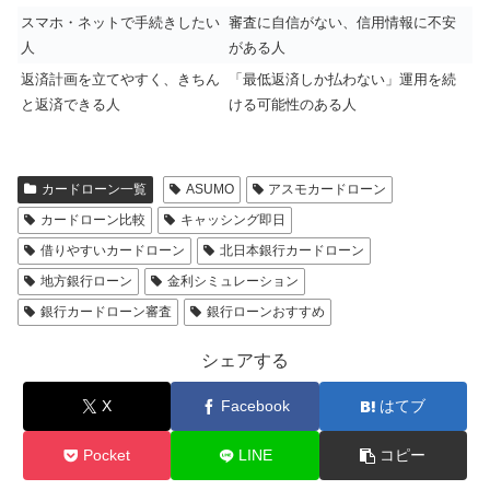
スマホ・ネットで手続きしたい
審査に自信がない、信用情報に不安
人
がある人
返済計画を立てやすく、きちん
「最低返済しか払わない」運用を続
と返済できる人
ける可能性のある人
カードローン一覧
ASUMO
アスモカードローン
カードローン比較
キャッシング即日
借りやすいカードローン
北日本銀行カードローン
地方銀行ローン
金利シミュレーション
銀行カードローン審査
銀行ローンおすすめ
シェアする
X
Facebook
はてブ
Pocket
LINE
コピー