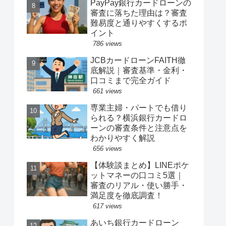
PayPay銀行カードローンの
審査に落ちた理由は？審査
難易度と通りやすくするポ
イント
786 views
JCBカードローンFAITH徹
底解説｜審査基準・金利・
口コミまで完全ガイド
661 views
専業主婦・パートでも借り
られる？横浜銀行カードロ
ーンの審査条件と注意点を
わかりやすく解説
656 views
【体験談まとめ】LINEポケ
ットマネーの口コミ5選｜
審査のリアル・使い勝手・
満足度を徹底調査！
617 views
あいち銀行カードローン