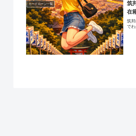
筑
カードローン一覧
在
筑邦
でわ