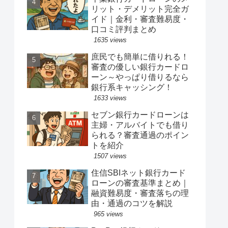
リット・デメリット完全ガ
イド｜金利・審査難易度・
口コミ評判まとめ
1635 views
庶民でも簡単に借りれる！
審査の優しい銀行カードロ
ーン～やっぱり借りるなら
銀行系キャッシング！
1633 views
セブン銀行カードローンは
主婦・アルバイトでも借り
られる？審査通過のポイン
トを紹介
1507 views
住信SBIネット銀行カード
ローンの審査基準まとめ｜
融資難易度・審査落ちの理
由・通過のコツを解説
965 views