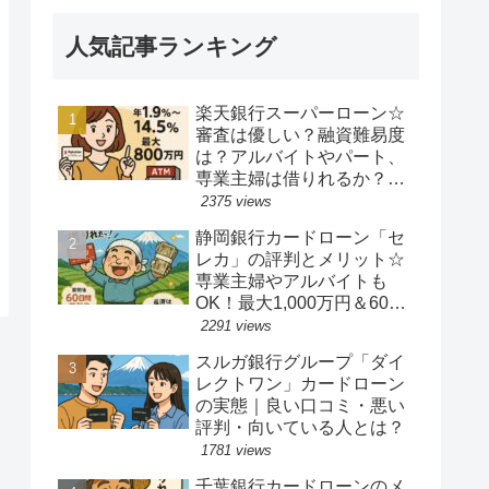
人気記事ランキング
楽天銀行スーパーローン☆
審査は優しい？融資難易度
は？アルバイトやパート、
専業主婦は借りれるか？他
社キャッシングの借り入れ
2375 views
ある人でも借り換えやおま
静岡銀行カードローン「セ
とめ融資は可能か？
レカ」の評判とメリット☆
専業主婦やアルバイトも
OK！最大1,000万円＆60日
間無利息の魅力
2291 views
スルガ銀行グループ「ダイ
レクトワン」カードローン
の実態｜良い口コミ・悪い
評判・向いている人とは？
1781 views
千葉銀行カードローンのメ