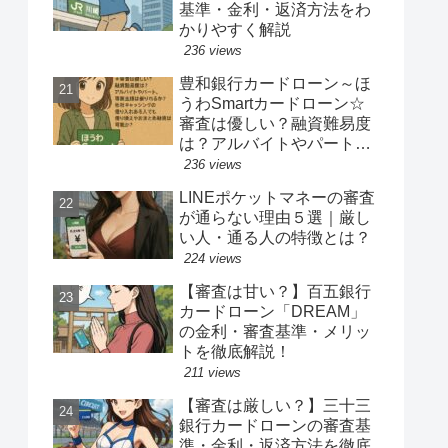
基準・金利・返済方法をわ
かりやすく解説
236 views
豊和銀行カードローン～ほ
うわSmartカードローン☆
審査は優しい？融資難易度
は？アルバイトやパート、
専業主婦は借りれるか？他
236 views
社キャッシングの借り入れ
LINEポケットマネーの審査
ある人でも借り換えやおま
が通らない理由５選｜厳し
とめ融資は可能か？
い人・通る人の特徴とは？
224 views
【審査は甘い？】百五銀行
カードローン「DREAM」
の金利・審査基準・メリッ
トを徹底解説！
211 views
【審査は厳しい？】三十三
銀行カードローンの審査基
準・金利・返済方法を徹底