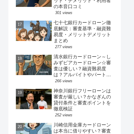
ット・デメリット・利用者
の本音口コミ
301 views
七十七銀行カードローン徹
底解説：審査基準・融資難
易度・メリットデメリット
まとめ
277 views
清水銀行カードローン～し
みずピアカードローン☆審
査は優しい？融資難易度
は？アルバイトやパート、
専業主婦は借りれるか？他
266 views
社キャッシングの借り入れ
神奈川銀行フリーローンは
ある人でも借り換えやおま
審査が厳しい？かなぎんの
とめ融資は可能か？
貸付条件と審査ポイントを
徹底検証
252 views
川崎信用金庫カードローン
は本当に借りやすい？審査