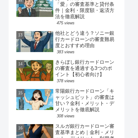
「愛」の審査基準と貸付条
件｜金利・限度額・返済方
法を徹底解説
475 views
他社とどう違う？ソニー銀
行カードローンの審査難易
度とおすすめ理由
383 views
きらぼし銀行カードローン
の審査を通過する3つのポ
イント【初心者向け】
378 views
常陽銀行カードローン「キ
ャッシュピット」の審査は
甘い？金利・メリット・デ
メリットを徹底解説
308 views
スルガ銀行カードローン審
査基準まとめ｜金利・メリ