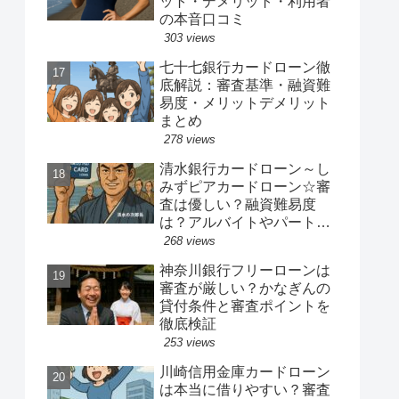
ット・デメリット・利用者
の本音口コミ
303 views
七十七銀行カードローン徹
底解説：審査基準・融資難
易度・メリットデメリット
まとめ
278 views
清水銀行カードローン～し
みずピアカードローン☆審
査は優しい？融資難易度
は？アルバイトやパート、
専業主婦は借りれるか？他
268 views
社キャッシングの借り入れ
神奈川銀行フリーローンは
ある人でも借り換えやおま
審査が厳しい？かなぎんの
とめ融資は可能か？
貸付条件と審査ポイントを
徹底検証
253 views
川崎信用金庫カードローン
は本当に借りやすい？審査