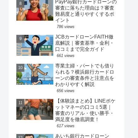
PayPay銀行カードローンの
審査に落ちた理由は？審査
難易度と通りやすくするポ
イント
786 views
JCBカードローンFAITH徹
底解説｜審査基準・金利・
口コミまで完全ガイド
661 views
専業主婦・パートでも借り
られる？横浜銀行カードロ
ーンの審査条件と注意点を
わかりやすく解説
656 views
【体験談まとめ】LINEポケ
ットマネーの口コミ5選｜
審査のリアル・使い勝手・
満足度を徹底調査！
617 views
あいち銀行カードローン