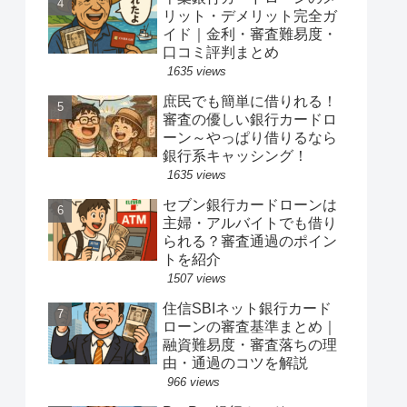
リット・デメリット完全ガ
イド｜金利・審査難易度・
口コミ評判まとめ
1635 views
庶民でも簡単に借りれる！
審査の優しい銀行カードロ
ーン～やっぱり借りるなら
銀行系キャッシング！
1635 views
セブン銀行カードローンは
主婦・アルバイトでも借り
られる？審査通過のポイン
トを紹介
1507 views
住信SBIネット銀行カード
ローンの審査基準まとめ｜
融資難易度・審査落ちの理
由・通過のコツを解説
966 views