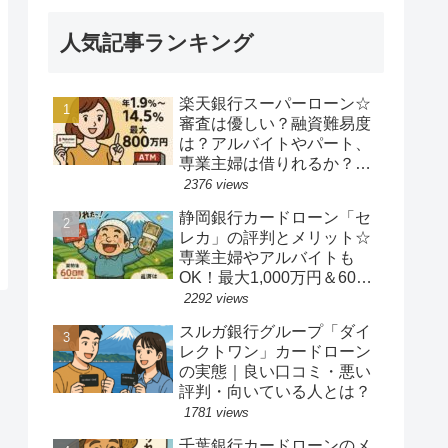
人気記事ランキング
楽天銀行スーパーローン☆
審査は優しい？融資難易度
は？アルバイトやパート、
専業主婦は借りれるか？他
社キャッシングの借り入れ
2376 views
ある人でも借り換えやおま
静岡銀行カードローン「セ
とめ融資は可能か？
レカ」の評判とメリット☆
専業主婦やアルバイトも
OK！最大1,000万円＆60日
間無利息の魅力
2292 views
スルガ銀行グループ「ダイ
レクトワン」カードローン
の実態｜良い口コミ・悪い
評判・向いている人とは？
1781 views
千葉銀行カードローンのメ