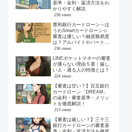
基準・金利・返済方法をわ
かりやすく解説
236 views
豊和銀行カードローン～ほ
うわSmartカードローン☆
審査は優しい？融資難易度
は？アルバイトやパート、
専業主婦は借りれるか？他
236 views
社キャッシングの借り入れ
LINEポケットマネーの審査
ある人でも借り換えやおま
が通らない理由５選｜厳し
とめ融資は可能か？
い人・通る人の特徴とは？
224 views
【審査は甘い？】百五銀行
カードローン「DREAM」
の金利・審査基準・メリッ
トを徹底解説！
213 views
【審査は厳しい？】三十三
銀行カードローンの審査基
準・金利・返済方法を徹底