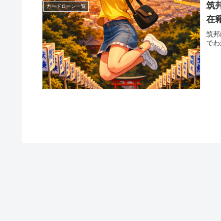
筑
カードローン一覧
在
筑邦
でわ