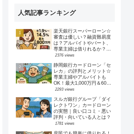
人気記事ランキング
楽天銀行スーパーローン☆
審査は優しい？融資難易度
は？アルバイトやパート、
専業主婦は借りれるか？他
社キャッシングの借り入れ
2376 views
ある人でも借り換えやおま
静岡銀行カードローン「セ
とめ融資は可能か？
レカ」の評判とメリット☆
専業主婦やアルバイトも
OK！最大1,000万円＆60日
間無利息の魅力
2293 views
スルガ銀行グループ「ダイ
レクトワン」カードローン
の実態｜良い口コミ・悪い
評判・向いている人とは？
1781 views
庶民でも簡単に借りれる！