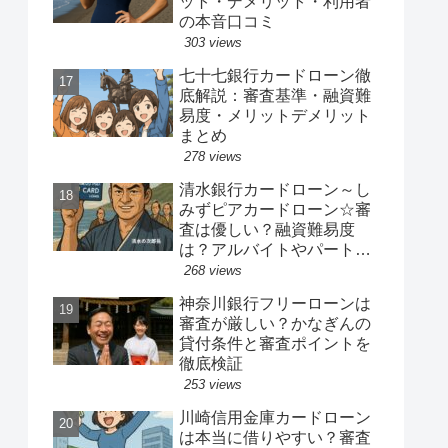
ット・デメリット・利用者
の本音口コミ
303 views
七十七銀行カードローン徹
底解説：審査基準・融資難
易度・メリットデメリット
まとめ
278 views
清水銀行カードローン～し
みずピアカードローン☆審
査は優しい？融資難易度
は？アルバイトやパート、
専業主婦は借りれるか？他
268 views
社キャッシングの借り入れ
神奈川銀行フリーローンは
ある人でも借り換えやおま
審査が厳しい？かなぎんの
とめ融資は可能か？
貸付条件と審査ポイントを
徹底検証
253 views
川崎信用金庫カードローン
は本当に借りやすい？審査