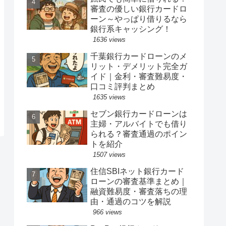
審査の優しい銀行カードロ
ーン～やっぱり借りるなら
銀行系キャッシング！
1636 views
千葉銀行カードローンのメ
リット・デメリット完全ガ
イド｜金利・審査難易度・
口コミ評判まとめ
1635 views
セブン銀行カードローンは
主婦・アルバイトでも借り
られる？審査通過のポイン
トを紹介
1507 views
住信SBIネット銀行カード
ローンの審査基準まとめ｜
融資難易度・審査落ちの理
由・通過のコツを解説
966 views