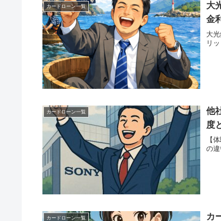
大
カードローン一覧
金
大光
リッ
他
カードローン一覧
度
【体
の違
カ
カードローン一覧