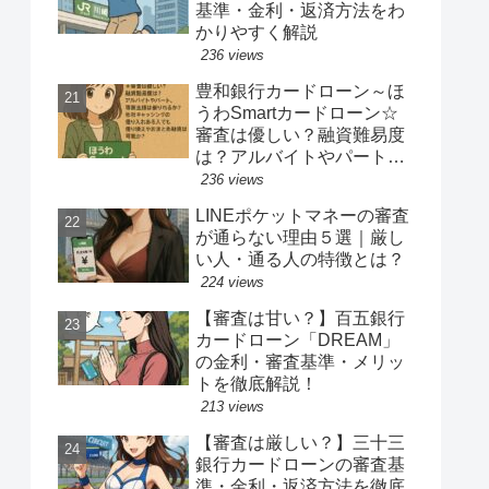
基準・金利・返済方法をわ
かりやすく解説
236 views
豊和銀行カードローン～ほ
うわSmartカードローン☆
審査は優しい？融資難易度
は？アルバイトやパート、
専業主婦は借りれるか？他
236 views
社キャッシングの借り入れ
LINEポケットマネーの審査
ある人でも借り換えやおま
が通らない理由５選｜厳し
とめ融資は可能か？
い人・通る人の特徴とは？
224 views
【審査は甘い？】百五銀行
カードローン「DREAM」
の金利・審査基準・メリッ
トを徹底解説！
213 views
【審査は厳しい？】三十三
銀行カードローンの審査基
準・金利・返済方法を徹底