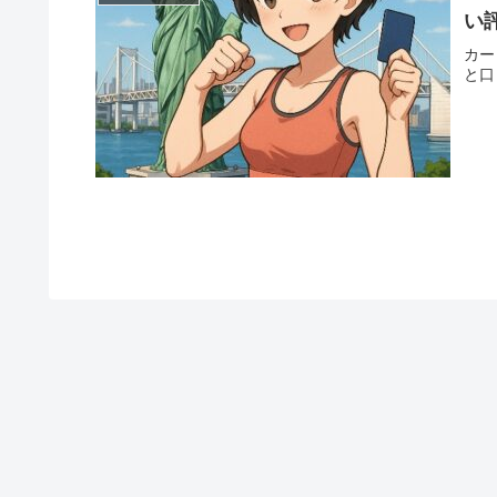
い
カー
と口