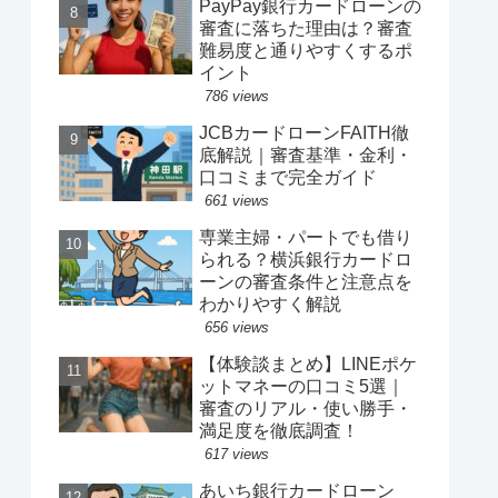
PayPay銀行カードローンの
審査に落ちた理由は？審査
難易度と通りやすくするポ
イント
786 views
JCBカードローンFAITH徹
底解説｜審査基準・金利・
口コミまで完全ガイド
661 views
専業主婦・パートでも借り
られる？横浜銀行カードロ
ーンの審査条件と注意点を
わかりやすく解説
656 views
【体験談まとめ】LINEポケ
ットマネーの口コミ5選｜
審査のリアル・使い勝手・
満足度を徹底調査！
617 views
あいち銀行カードローン