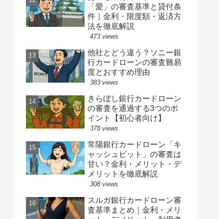
「愛」の審査基準と貸付条
件｜金利・限度額・返済方
法を徹底解説
473 views
他社とどう違う？ソニー銀
行カードローンの審査難易
度とおすすめ理由
383 views
きらぼし銀行カードローン
の審査を通過する3つのポ
イント【初心者向け】
378 views
常陽銀行カードローン「キ
ャッシュピット」の審査は
甘い？金利・メリット・デ
メリットを徹底解説
308 views
スルガ銀行カードローン審
査基準まとめ｜金利・メリ