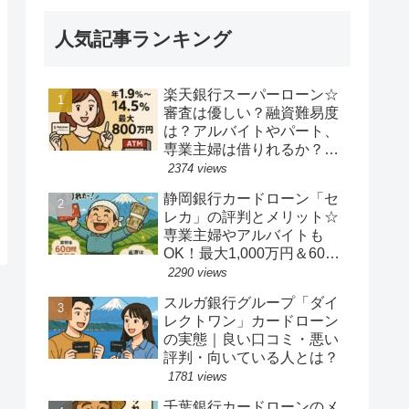
人気記事ランキング
楽天銀行スーパーローン☆
審査は優しい？融資難易度
は？アルバイトやパート、
専業主婦は借りれるか？他
社キャッシングの借り入れ
2374 views
ある人でも借り換えやおま
静岡銀行カードローン「セ
とめ融資は可能か？
レカ」の評判とメリット☆
専業主婦やアルバイトも
OK！最大1,000万円＆60日
間無利息の魅力
2290 views
スルガ銀行グループ「ダイ
レクトワン」カードローン
の実態｜良い口コミ・悪い
評判・向いている人とは？
1781 views
千葉銀行カードローンのメ