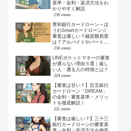
基準・金利・返済方法をわ
かりやすく解説
236 views
豊和銀行カードローン～ほ
うわSmartカードローン☆
審査は優しい？融資難易度
は？アルバイトやパート、
専業主婦は借りれるか？他
236 views
社キャッシングの借り入れ
LINEポケットマネーの審査
ある人でも借り換えやおま
が通らない理由５選｜厳し
とめ融資は可能か？
い人・通る人の特徴とは？
224 views
【審査は甘い？】百五銀行
カードローン「DREAM」
の金利・審査基準・メリッ
トを徹底解説！
211 views
【審査は厳しい？】三十三
銀行カードローンの審査基
準・金利・返済方法を徹底