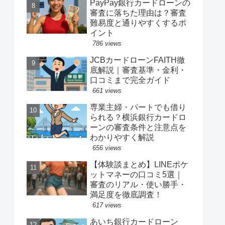
PayPay銀行カードローンの
審査に落ちた理由は？審査
難易度と通りやすくするポ
イント
786 views
JCBカードローンFAITH徹
底解説｜審査基準・金利・
口コミまで完全ガイド
661 views
専業主婦・パートでも借り
られる？横浜銀行カードロ
ーンの審査条件と注意点を
わかりやすく解説
656 views
【体験談まとめ】LINEポケ
ットマネーの口コミ5選｜
審査のリアル・使い勝手・
満足度を徹底調査！
617 views
あいち銀行カードローン