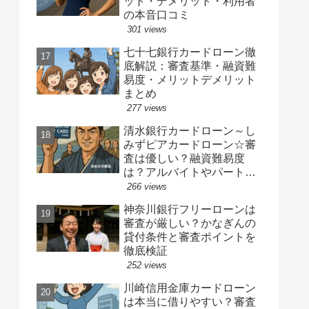
ット・デメリット・利用者
の本音口コミ
301 views
七十七銀行カードローン徹
底解説：審査基準・融資難
易度・メリットデメリット
まとめ
277 views
清水銀行カードローン～し
みずピアカードローン☆審
査は優しい？融資難易度
は？アルバイトやパート、
専業主婦は借りれるか？他
266 views
社キャッシングの借り入れ
神奈川銀行フリーローンは
ある人でも借り換えやおま
審査が厳しい？かなぎんの
とめ融資は可能か？
貸付条件と審査ポイントを
徹底検証
252 views
川崎信用金庫カードローン
は本当に借りやすい？審査