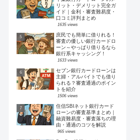
リット・デメリット完全ガ
イド｜金利・審査難易度・
口コミ評判まとめ
1635 views
庶民でも簡単に借りれる！
審査の優しい銀行カードロ
ーン～やっぱり借りるなら
銀行系キャッシング！
1633 views
セブン銀行カードローンは
主婦・アルバイトでも借り
られる？審査通過のポイン
トを紹介
1506 views
住信SBIネット銀行カード
ローンの審査基準まとめ｜
融資難易度・審査落ちの理
由・通過のコツを解説
965 views