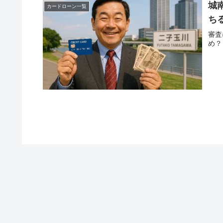
城
カードローン一覧
ち
審査
め？