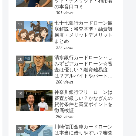
ット・デメリット・利用者
の本音口コミ
301 views
七十七銀行カードローン徹
底解説：審査基準・融資難
易度・メリットデメリット
まとめ
277 views
清水銀行カードローン～し
みずピアカードローン☆審
査は優しい？融資難易度
は？アルバイトやパート、
専業主婦は借りれるか？他
266 views
社キャッシングの借り入れ
神奈川銀行フリーローンは
ある人でも借り換えやおま
審査が厳しい？かなぎんの
とめ融資は可能か？
貸付条件と審査ポイントを
徹底検証
252 views
川崎信用金庫カードローン
は本当に借りやすい？審査