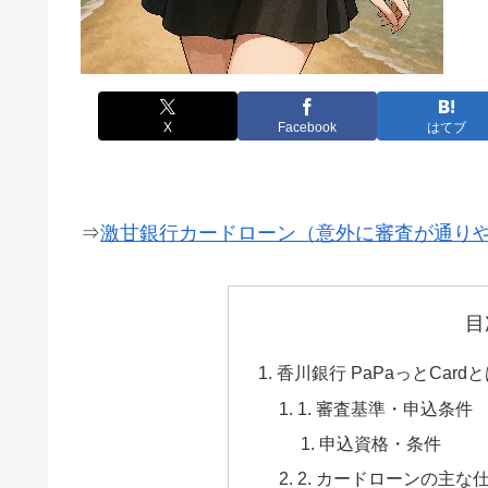
X
Facebook
はてブ
⇒
激甘銀行カードローン（意外に審査が通り
目
香川銀行 PaPaっとCard
1. 審査基準・申込条件
申込資格・条件
2. カードローンの主