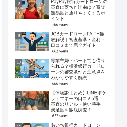
PayPay銀行カードローンの
審査に落ちた理由は？審査
難易度と通りやすくするポ
イント
786 views
JCBカードローンFAITH徹
底解説｜審査基準・金利・
口コミまで完全ガイド
661 views
専業主婦・パートでも借り
られる？横浜銀行カードロ
ーンの審査条件と注意点を
わかりやすく解説
656 views
【体験談まとめ】LINEポケ
ットマネーの口コミ5選｜
審査のリアル・使い勝手・
満足度を徹底調査！
617 views
あいち銀行カードローン