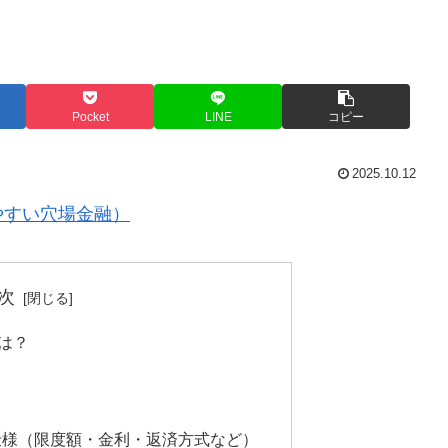
Pocket
LINE
コピー
2025.10.12
やすい穴場金融）
次
とは？
な仕様（限度額・金利・返済方式など）