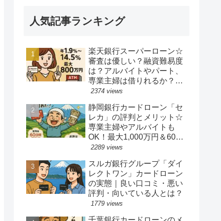
人気記事ランキング
楽天銀行スーパーローン☆
審査は優しい？融資難易度
は？アルバイトやパート、
専業主婦は借りれるか？他
社キャッシングの借り入れ
2374 views
ある人でも借り換えやおま
静岡銀行カードローン「セ
とめ融資は可能か？
レカ」の評判とメリット☆
専業主婦やアルバイトも
OK！最大1,000万円＆60日
間無利息の魅力
2289 views
スルガ銀行グループ「ダイ
レクトワン」カードローン
の実態｜良い口コミ・悪い
評判・向いている人とは？
1779 views
千葉銀行カードローンのメ