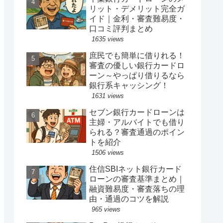
リット・デメリット完全ガ
イド｜金利・審査難易度・
口コミ評判まとめ
1635 views
庶民でも簡単に借りれる！
審査の優しい銀行カードロ
ーン～やっぱり借りるなら
銀行系キャッシング！
1631 views
セブン銀行カードローンは
主婦・アルバイトでも借り
られる？審査通過のポイン
トを紹介
1506 views
住信SBIネット銀行カード
ローンの審査基準まとめ｜
融資難易度・審査落ちの理
由・通過のコツを解説
965 views