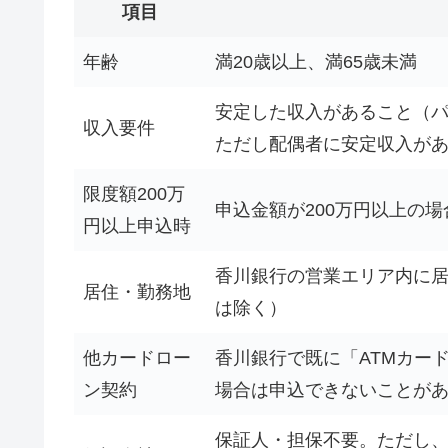
項目
年齢
満20歳以上、満65歳未満
安定した収入があること（
収入要件
ただし配偶者に安定収入が
限度額200万
申込金額が200万円以上の
円以上申込時
香川銀行の営業エリア内に
居住・勤務地
は除く）
他カードロー
香川銀行で既に「ATMカー
ン契約
場合は申込できないことが
保証人・担保不要。ただし