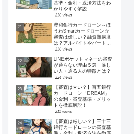
基準・金利・返済方法をわ
かりやすく解説
236 views
豊和銀行カードローン～ほ
うわSmartカードローン☆
審査は優しい？融資難易度
は？アルバイトやパート、
専業主婦は借りれるか？他
236 views
社キャッシングの借り入れ
LINEポケットマネーの審査
ある人でも借り換えやおま
が通らない理由５選｜厳し
とめ融資は可能か？
い人・通る人の特徴とは？
224 views
【審査は甘い？】百五銀行
カードローン「DREAM」
の金利・審査基準・メリッ
トを徹底解説！
211 views
【審査は厳しい？】三十三
銀行カードローンの審査基
準・金利・返済方法を徹底